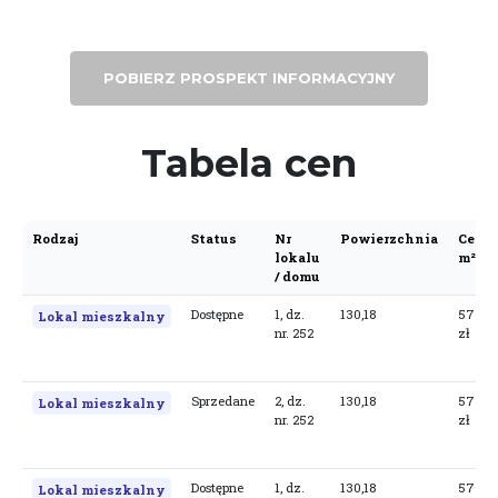
POBIERZ PROSPEKT INFORMACYJNY
Tabela cen
Rodzaj
Status
Nr
Powierzchnia
Cena 
lokalu
m²
/ domu
Tabela
Dostępne
1, dz.
130,18
5757,
Lokal mieszkalny
cen
nr. 252
zł
i
historii
zmian
Sprzedane
2, dz.
130,18
5757,
Lokal mieszkalny
nr. 252
zł
Dostępne
1, dz.
130,18
5757,
Lokal mieszkalny